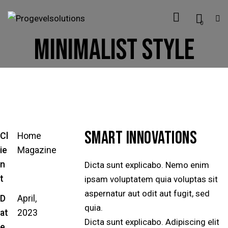
0
MINIMALIST STYLE
SMART INNOVATIONS
Cl
Home
ie
Magazine
n
Dicta sunt explicabo. Nemo enim
t
ipsam voluptatem quia voluptas sit
aspernatur aut odit aut fugit, sed
D
April,
quia.
at
2023
Dicta sunt explicabo. Adipiscing elit
e