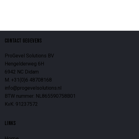
CONTACT GEGEVENS
ProGevel Solutions BV
Hengelderweg 6H
6942 NC Didam
M. +31(0)6 48708168
info@progevelsolutions.nl
BTW nummer: NL865590758B01
KvK: 91237572
LINKS
Home