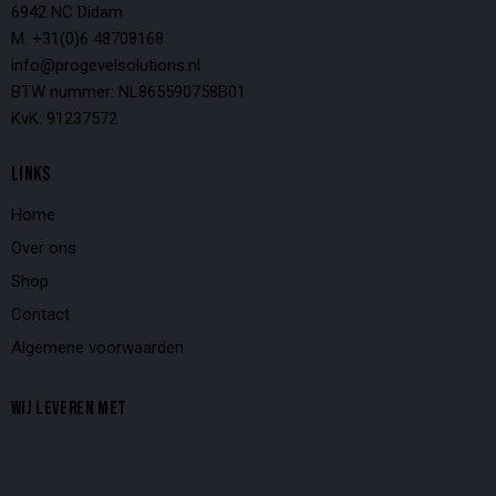
6942 NC Didam
M. +31(0)6 48708168
info@progevelsolutions.nl
BTW nummer: NL865590758B01
KvK: 91237572
LINKS
Home
Over ons
Shop
Contact
Algemene voorwaarden
WIJ LEVEREN MET