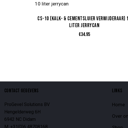
CS-10 (KALK- & CEMENTSLUIER VERWIJDERAAR) 
LITER JERRYCAN
€
34.95
CONTACT GEGEVENS
LINKS
ProGevel Solutions BV
Home
Hengelderweg 6H
Over o
6942 NC Didam
M. +31(0)6 48708168
Shop