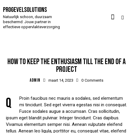
Progevelsolutions
Natuurlijk schoon, duurzaam
beschermd: Jouw partner in
effectieve oppervlakteverzorging
CONSTRUCTION
HOW TO KEEP THE ENTHUSIASM TILL THE END OF A
PROJECT
ADMIN
maart 14, 2023
0
Comments
Q
Proin faucibus nec mauris a sodales, sed elementum
mi tincidunt. Sed eget viverra egestas nisi in consequat.
Fusce sodales augue a accumsan. Cras sollicitudin,
ipsum eget blandit pulvinar. Integer tincidunt. Cras dapibus.
Vivamus elementum semper nisi. Aenean vulputate eleifend
tellus. Aenean leo ligula, porttitor eu, consequat vitae, eleifend