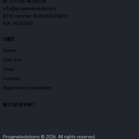
M. +31(0)6 48708168
info@progevelsolutions.nl
BTW nummer: NL865590758B01
KvK: 91237572
LINKS
Home
Over ons
Shop
Contact
Algemene voorwaarden
WIJ LEVEREN MET
Progevelsolutions © 2026. All rights reserved.