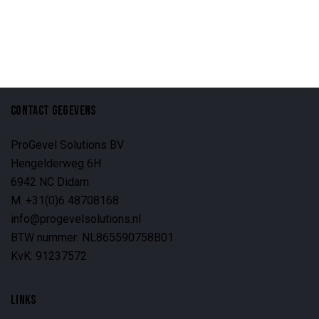
CONTACT GEGEVENS
ProGevel Solutions BV
Hengelderweg 6H
6942 NC Didam
M. +31(0)6 48708168
info@progevelsolutions.nl
BTW nummer: NL865590758B01
KvK: 91237572
LINKS