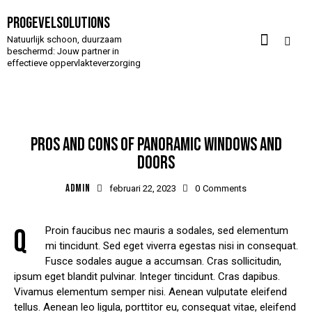
Progevelsolutions
Natuurlijk schoon, duurzaam
beschermd: Jouw partner in
effectieve oppervlakteverzorging
SAFETY
PROS AND CONS OF PANORAMIC WINDOWS AND
DOORS
ADMIN
februari 22, 2023
0
Comments
Q
Proin faucibus nec mauris a sodales, sed elementum
mi tincidunt. Sed eget viverra egestas nisi in consequat.
Fusce sodales augue a accumsan. Cras sollicitudin,
ipsum eget blandit pulvinar. Integer tincidunt. Cras dapibus.
Vivamus elementum semper nisi. Aenean vulputate eleifend
tellus. Aenean leo ligula, porttitor eu, consequat vitae, eleifend