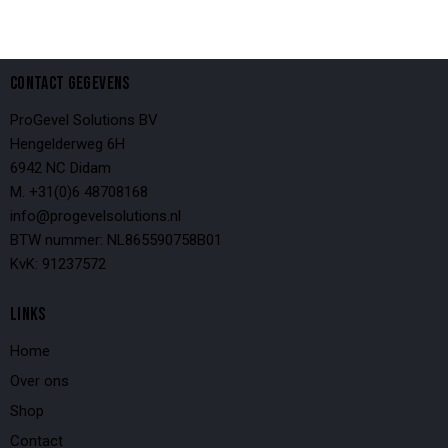
CONTACT GEGEVENS
ProGevel Solutions BV
Hengelderweg 6H
6942 NC Didam
M. +31(0)6 48708168
info@progevelsolutions.nl
BTW nummer: NL865590758B01
KvK: 91237572
LINKS
Home
Over ons
Shop
Contact