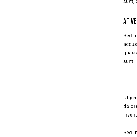
sunt, 
AT V
Sed ut
accus
quae a
sunt.
Ut pe
dolor
invent
Sed ut