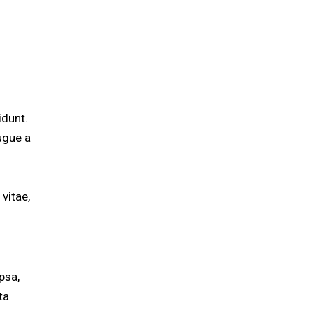
idunt.
ugue a
 vitae,
psa,
ta