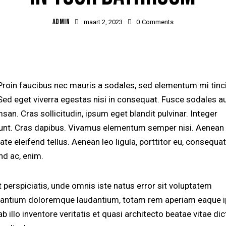
ADMIN
maart 2, 2023
0
Comments
Proin faucibus nec mauris a sodales, sed elementum mi tinc
Sed eget viverra egestas nisi in consequat. Fusce sodales a
an. Cras sollicitudin, ipsum eget blandit pulvinar. Integer
dunt. Cras dapibus. Vivamus elementum semper nisi. Aenean
ate eleifend tellus. Aenean leo ligula, porttitor eu, consequat
nd ac, enim.
 perspiciatis, unde omnis iste natus error sit voluptatem
antium doloremque laudantium, totam rem aperiam eaque i
b illo inventore veritatis et quasi architecto beatae vitae dic