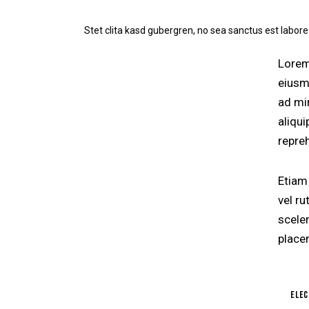
Stet clita kasd gubergren, no sea sanctus est labore
Lorem
eiusm
ad mi
aliqu
repre
Etiam 
vel r
scele
placer
elec