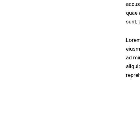
accus
quae a
sunt, 
Lorem
eiusm
ad mi
aliqu
repre