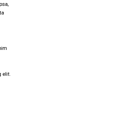
psa,
ta
enim
elit.