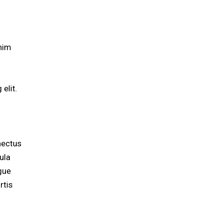
enim
elit.
nectus
ula
ugue
rtis