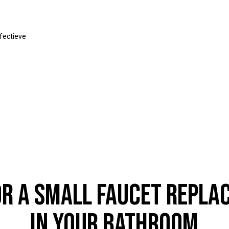
fectieve
HANDY
OR A SMALL FAUCET REPL
IN YOUR BATHROOM