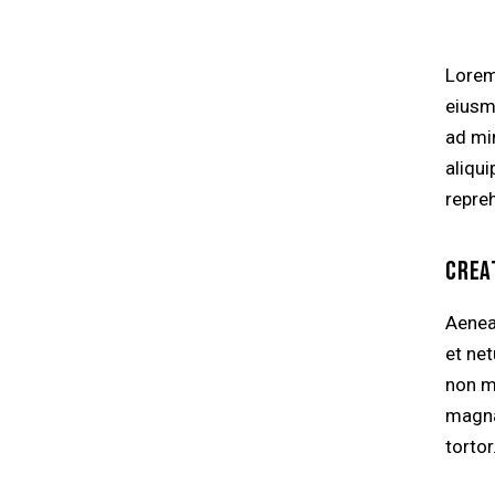
Lorem
eiusm
ad mi
aliqu
repre
CREA
Aenea
et ne
non mo
magna 
tortor