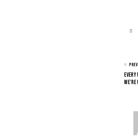
PREV
EVERY 
WE’RE 