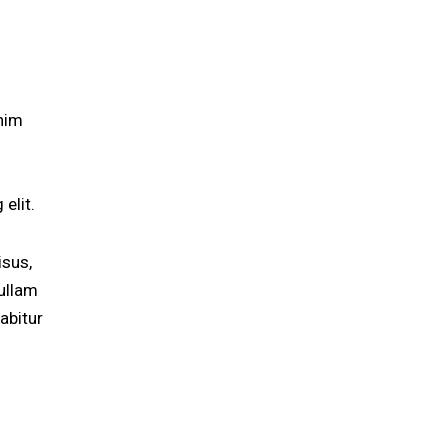
enim
elit.
isus,
ullam
abitur