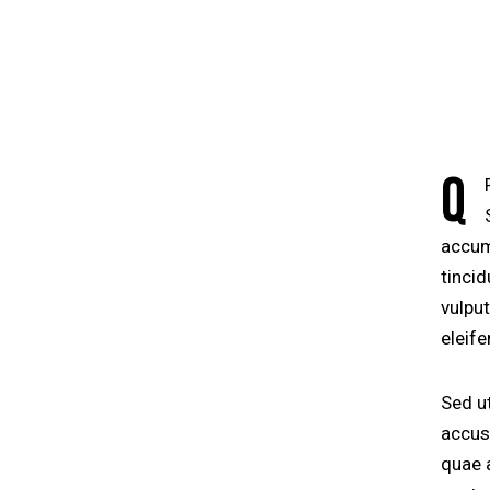
Q
accums
tinci
vulput
eleife
Sed ut
accus
quae a