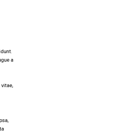
idunt.
ugue a
 vitae,
psa,
ta