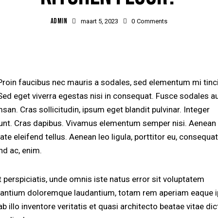
ADMIN
maart 5, 2023
0
Comments
Proin faucibus nec mauris a sodales, sed elementum mi tinc
Sed eget viverra egestas nisi in consequat. Fusce sodales a
an. Cras sollicitudin, ipsum eget blandit pulvinar. Integer
dunt. Cras dapibus. Vivamus elementum semper nisi. Aenean
ate eleifend tellus. Aenean leo ligula, porttitor eu, consequat
nd ac, enim.
 perspiciatis, unde omnis iste natus error sit voluptatem
antium doloremque laudantium, totam rem aperiam eaque i
b illo inventore veritatis et quasi architecto beatae vitae dic