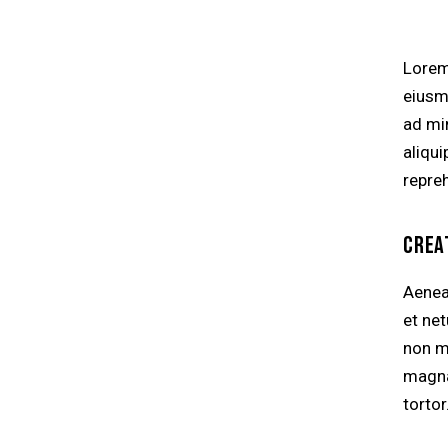
Lorem
eiusm
ad mi
aliqu
repre
CREA
Aenea
et ne
non mo
magna 
tortor