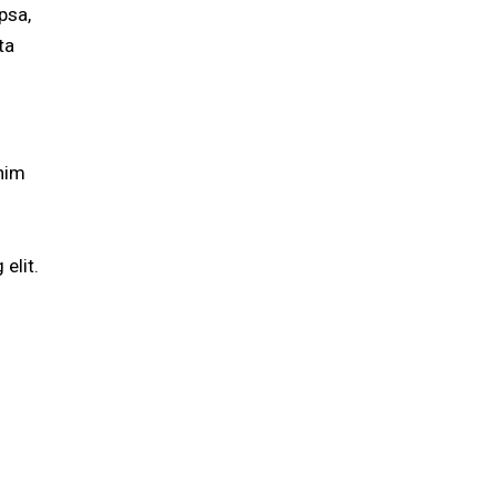
psa,
ta
enim
elit.