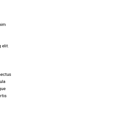
enim
elit.
nectus
ula
ugue
rtis