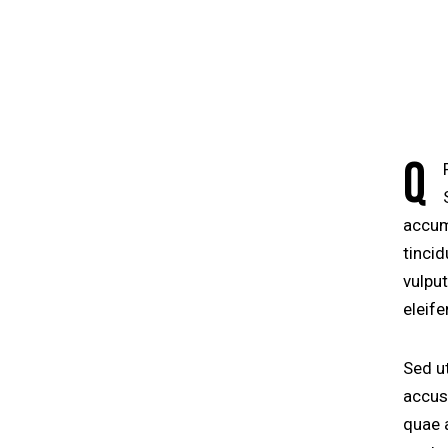
Q
accums
tinci
vulput
eleife
Sed ut
accus
quae a