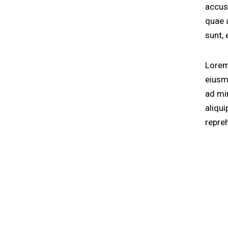
accus
quae a
sunt, 
Lorem
eiusm
ad mi
aliqu
repre