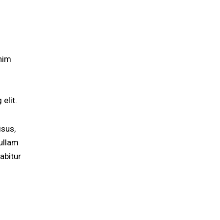
enim
elit.
isus,
ullam
abitur