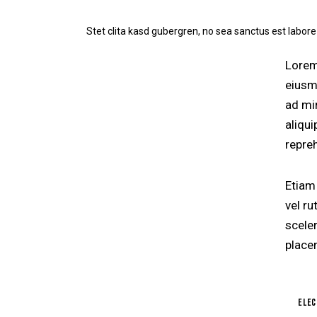
Stet clita kasd gubergren, no sea sanctus est labore
Lorem
eiusm
ad mi
aliqu
repre
Etiam 
vel r
scele
placer
elec