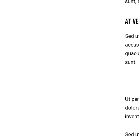
sunt, 
AT V
Sed ut
accus
quae a
sunt.
Ut pe
dolor
invent
Sed ut